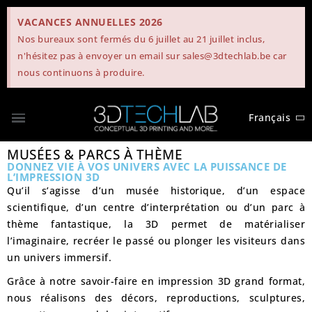
VACANCES ANNUELLES 2026
Nos bureaux sont fermés du 6 juillet au 21 juillet inclus,
n'hésitez pas à envoyer un email sur sales@3dtechlab.be car
nous continuons à produire.
Français
MUSÉES & PARCS À THÈME
DONNEZ VIE À VOS UNIVERS AVEC LA PUISSANCE DE
L’IMPRESSION 3D
Qu’il s’agisse d’un musée historique, d’un espace
scientifique, d’un centre d’interprétation ou d’un parc à
thème fantastique, la 3D permet de
matérialiser
l’imaginaire, recréer le passé ou plonger les visiteurs dans
un univers immersif.
Grâce à notre savoir-faire en impression 3D grand format,
nous réalisons des
décors, reproductions, sculptures,