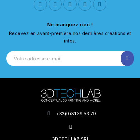
Ne manquez rien !
Recevez en avant-première nos dernières créations et
infos.
+32(0)81.39.53.79
3DTECHLAB SRL