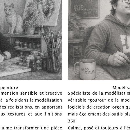
.
 peinture
Modélis
imension sensible et créative
Spécialiste de la modélisati
à la fois dans la
modélisation
véritable “gourou” de la mo
des réalisations
, en apportant
logiciels de création organi
aux textures et aux finitions
mais également des outils pl
360
.
e aime transformer une pièce
Calme, posé et toujours à l’