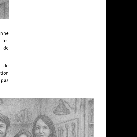
enne
r les
e de
e de
tion
 pas