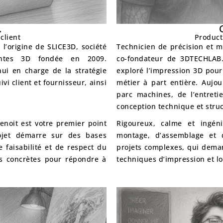
.
client
Product
 l’origine de SLICE3D
, société
Technicien de précision et 
antes 3D fondée en 2009.
co-fondateur de 3DTECHLAB.
’hui en charge de la
stratégie
exploré l’impression 3D pour
vi client et fournisseur
, ainsi
métier à part entière. Aujou
parc machines
, de l’
entreti
conception technique et struc
Benoit est votre premier point
Rigoureux, calme et ingén
ojet démarre sur des bases
montage, d’assemblage et d
e faisabilité et de respect du
projets complexes, qui deman
ons concrètes pour répondre à
techniques d’impression et l