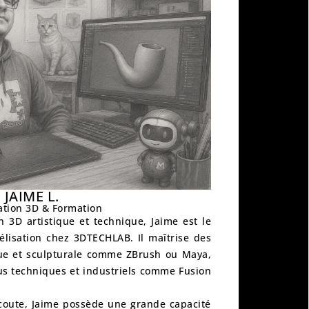
JAIME L.
ation 3D & Formation
on 3D artistique et technique,
Jaime est le
délisation chez 3DTECHLAB
. Il maîtrise des
que et sculpturale comme
ZBrush
ou
Maya
,
us techniques et industriels comme
Fusion
écoute, Jaime possède une grande capacité