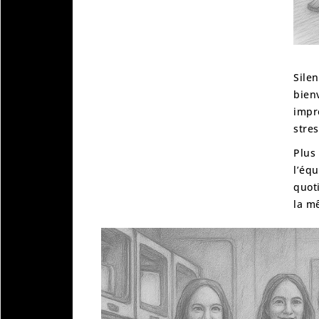
Sil
bienv
impr
stres
Plus
l’éq
quot
la m