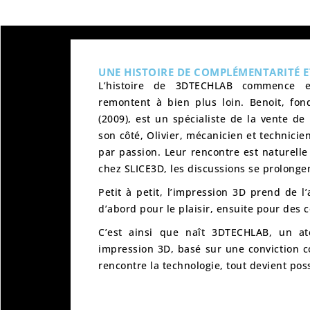
UNE HISTOIRE DE COMPLÉMENTARITÉ E
L’histoire de
3DTECHLAB
commence en
remontent à bien plus loin. Benoit, fon
(2009), est un spécialiste de la vente de
son côté, Olivier, mécanicien et technicie
par passion. Leur rencontre est naturelle
chez
SLICE3D
, les discussions se prolongen
Petit à petit,
l’impression 3D prend de l
d’abord pour le plaisir, ensuite pour des
C’est ainsi que naît
3DTECHLAB
, un at
impression 3D, basé sur une conviction
rencontre la technologie, tout devient poss