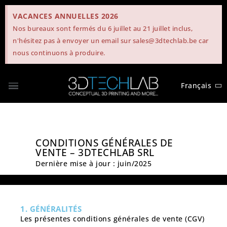
VACANCES ANNUELLES 2026
Nos bureaux sont fermés du 6 juillet au 21 juillet inclus,
n'hésitez pas à envoyer un email sur sales@3dtechlab.be car
nous continuons à produire.
Français
CONDITIONS GÉNÉRALES DE
VENTE – 3DTECHLAB SRL
Dernière mise à jour : juin/2025
1. GÉNÉRALITÉS
Les présentes conditions générales de vente (CGV)