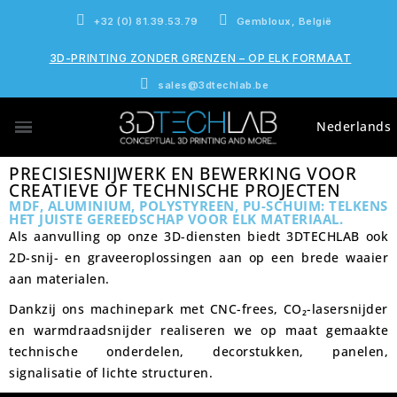
+32 (0) 81.39.53.79
Gembloux, België
3D-PRINTING ZONDER GRENZEN – OP ELK FORMAAT
sales@3dtechlab.be
Nederlands
PRECISIE­S­NIJWERK EN BEWERKING VOOR
CREATIEVE OF TECHNISCHE PROJECTEN
MDF, ALUMINIUM, POLYSTYREEN, PU-SCHUIM: TELKENS
HET JUISTE GEREEDSCHAP VOOR ELK MATERIAAL.
Als aanvulling op onze 3D-diensten biedt
3DTECHLAB
ook
2D-snij- en graveeroplossingen aan op een brede waaier
aan materialen.
Dankzij ons machinepark met CNC-frees, CO₂-lasersnijder
en warmdraadsnijder realiseren we op maat gemaakte
technische onderdelen, decorstukken, panelen,
signalisatie of lichte structuren.