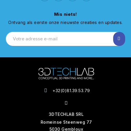
Mis niets!
Ontvang als eerste onze nieuwste creaties en updates.
+32(0)81.39.53.79
3DTECHLAB SRL
Romeinse Steenweg 77
5030 Gembloux