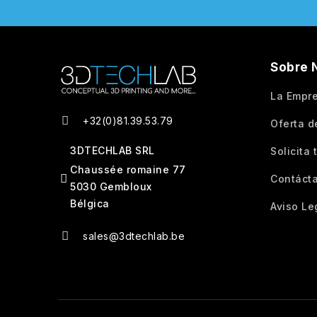
Sobre 
La Empr
+32(0)81.39.53.79
Oferta d
3DTECHLAB SRL
Solicita
Chaussée romaine 77
Contáct
5030 Gembloux
Bélgica
Aviso Le
sales@3dtechlab.be