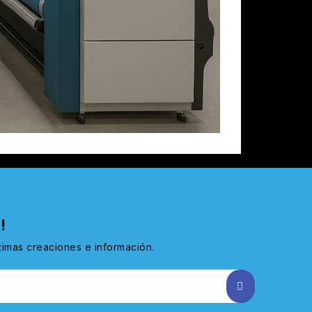
!
ltimas creaciones e información.