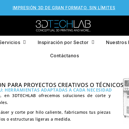
IMPRESIÓN 3D DE GRAN FORMATO, SIN LÍMITES
Servicios
Inspiración por Sector
Nuestros 
Contáctanos
ÓN PARA PROYECTOS CREATIVOS O TÉCNICOS
PU: HERRAMIENTAS ADAPTADAS A CADA NECESIDAD
D, en
3DTECHLAB
ofrecemos soluciones de corte y
les.
ser y corte por hilo caliente, fabricamos tus piezas
los o estructuras ligeras a medida.