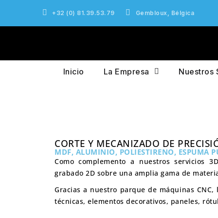
+32 (0) 81.39.53.79
Gembloux, Bélgica
Inicio
La Empresa
Nuestros 
CORTE Y MECANIZADO DE PRECISI
MDF, ALUMINIO, POLIESTIRENO, ESPUMA 
Como complemento a nuestros servicios 3
grabado 2D sobre una amplia gama de materia
Gracias a nuestro parque de máquinas CNC, lá
técnicas, elementos decorativos, paneles, rótu