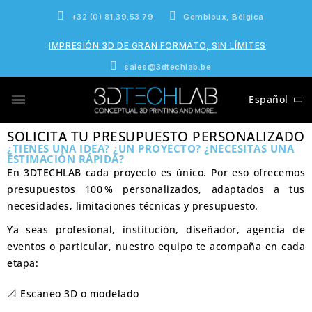
+32 (0) 81.39.53.79
Gembloux, Bélgica
IMPRESIÓN 3D DE GRAN FORMATO, SIN LÍMITES
sales@3dtechlab.be
Español
SOLICITA TU PRESUPUESTO PERSONALIZADO
¿TIENES UNA IDEA? ¿UN PROYECTO? ¿NECESITAS UNA
ESTIMACIÓN RÁPIDA?
En
3DTECHLAB
cada proyecto es único. Por eso ofrecemos
presupuestos 100 % personalizados, adaptados a tus
necesidades, limitaciones técnicas y presupuesto.
Ya seas profesional, institución, diseñador, agencia de
eventos o particular, nuestro equipo te acompaña en cada
etapa:
📐 Escaneo 3D o modelado