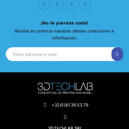
¡No te pierdas nada!
Recibe en primicia nuestras últimas creaciones e
información.
+32(0)81.39.53.79
3DTECHLAB SRL