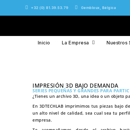
+32 (0) 81.39.53.79
Gembloux, Bélgica
Inicio
La Empresa
Nuestros 
IMPRESIÓN 3D BAJO DEMANDA
SERIES PEQUEÑAS Y GRANDES PARA PARTIC
¿Tienes un archivo 3D, una idea o un objeto p
En
3DTECHLAB
imprimimos tus piezas bajo d
un alto nivel de calidad, sea cual sea tu perfi
empresa.
Te acompañamos desde el archivo hasta