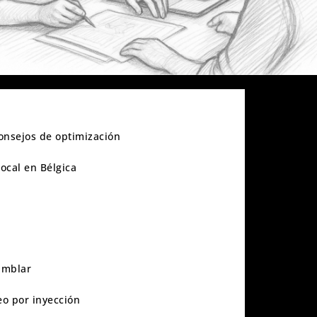
consejos de optimización
local en Bélgica
amblar
eo por inyección