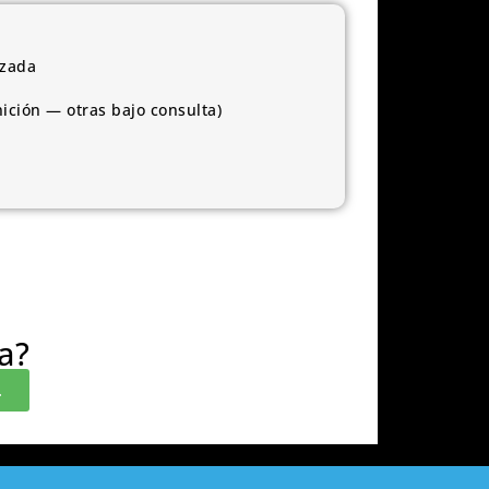
izada
nición — otras bajo consulta)
a?
.