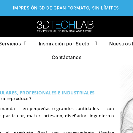
IMPRESIÓN 3D DE GRAN FORMATO, SIN LÍMITES
Servicios
Inspiración por Sector
Nuestros 
Contáctanos
ULARES, PROFESIONALES E INDUSTRIALES
ara reproducir?
emanda — en pequeñas o grandes cantidades — con
l: particular, maker, artesano, diseñador, ingeniero o
 el producto final con asesoramiento técnico