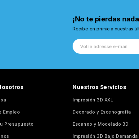
¡No te pierdas nada
Recibe en primicia nuestras ú
Nosotros
Nuestros Servicios
esa
Impresión 3D XXL
e Empleo
Decorado y Escenografía
 tu Presupuesto
Escaneo y Modelado 3D
anos
Impresión 3D Bajo Demanda