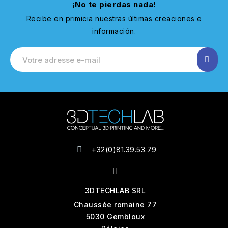
¡No te pierdas nada!
Recibe en primicia nuestras últimas creaciones e
información.
+32(0)81.39.53.79
3DTECHLAB SRL
Chaussée romaine 77
5030 Gembloux