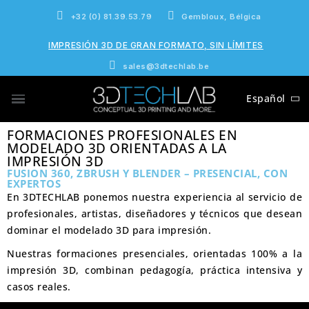
+32 (0) 81.39.53.79
Gembloux, Bélgica
IMPRESIÓN 3D DE GRAN FORMATO, SIN LÍMITES
sales@3dtechlab.be
Español
FORMACIONES PROFESIONALES EN
MODELADO 3D ORIENTADAS A LA
IMPRESIÓN 3D
FUSION 360, ZBRUSH Y BLENDER – PRESENCIAL, CON
EXPERTOS
En
3DTECHLAB
ponemos nuestra experiencia al servicio de
profesionales, artistas, diseñadores y técnicos que desean
dominar el modelado 3D para impresión.
Nuestras formaciones presenciales, orientadas 100% a la
impresión 3D, combinan pedagogía, práctica intensiva y
casos reales.